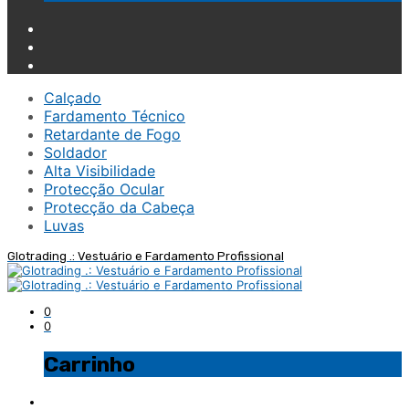
Calçado
Fardamento Técnico
Retardante de Fogo
Soldador
Alta Visibilidade
Protecção Ocular
Protecção da Cabeça
Luvas
Glotrading .: Vestuário e Fardamento Profissional
0
0
Carrinho