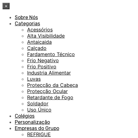
×
Sobre Nós
Categorias
Acessórios
Alta Visibilidade
Antaicaida
Calçado
Fardamento Técnico
Frio Negativo
Frio Positivo
Industria Alimentar
Luvas
Protecção da Cabeça
Protecção Ocular
Retardante de Fogo
Soldador
Uso Único
Colégios
Personalização
Empresas do Grupo
REFRIGUE