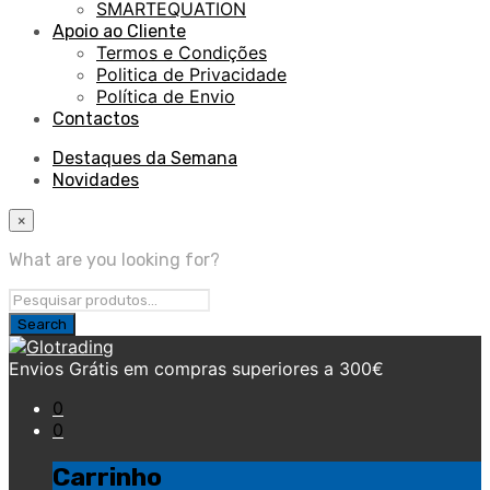
SMARTEQUATION
Apoio ao Cliente
Termos e Condições
Politica de Privacidade
Política de Envio
Contactos
Destaques da Semana
Novidades
×
What are you looking for?
Envios Grátis em compras superiores a 300€
0
0
Carrinho