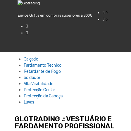
0
Envios Grátis em compras superiores a 300€
0
Calçado
Fardamento Técnico
Retardante de Fogo
Soldador
Alta Visibilidade
Protecção Ocular
Protecção da Cabeça
Luvas
GLOTRADING .: VESTUÁRIO E
FARDAMENTO PROFISSIONAL