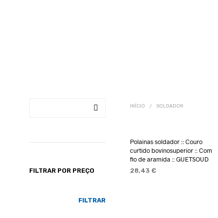
INÍCIO
/
SOLDADOR
Polainas soldador :: Couro
curtido bovinosuperior :: Com
fio de aramida :: GUETSOUD
28,43
€
FILTRAR POR PREÇO
ADICIONAR
PREÇO
PREÇO
FILTRAR
MÍNIMO
MÁXIMO