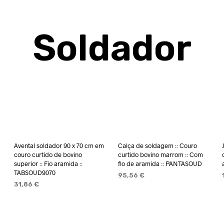
Soldador
Avental soldador 90 x 70 cm em
Calça de soldagem :: Couro
couro curtido de bovino
curtido bovino marrom :: Com
superior :: Fio aramida ::
fio de aramida :: PANTASOUD
TABSOUD9070
95,56
€
31,86
€
VER OPÇÕES
ADICIONAR