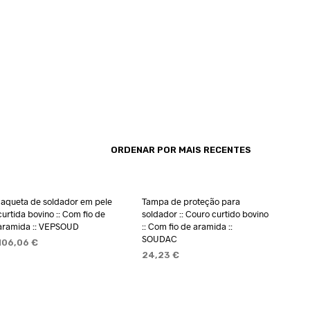
Jaqueta de soldador em pele
Tampa de proteção para
curtida bovino :: Com fio de
soldador :: Couro curtido bovino
aramida :: VEPSOUD
:: Com fio de aramida ::
SOUDAC
106,06
€
24,23
€
VER OPÇÕES
ADICIONAR